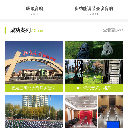
吸顶音箱
多功能调节会议音响
C-302F
C-300R
成功案列
查看更多>>
/ Case
福建三明北大附属实验学..
300C背景音乐广播系..