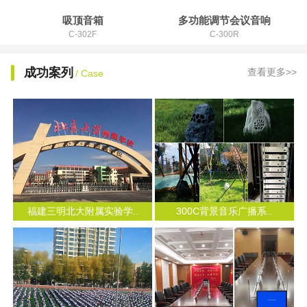
吸顶音箱
多功能调节会议音响
C-302F
C-300R
成功案列
查看更多>>
/ Case
福建三明北大附属实验学..
300C背景音乐广播系..