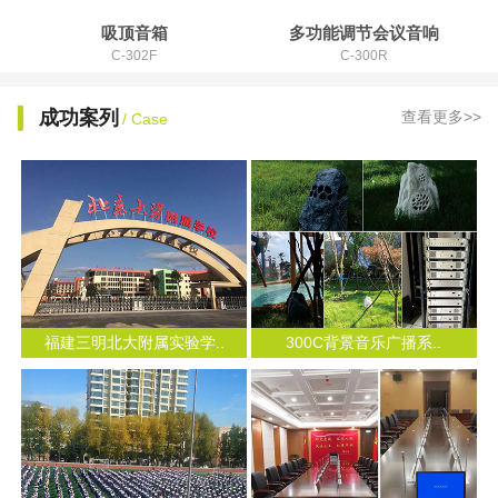
吸顶音箱
多功能调节会议音响
C-302F
C-300R
成功案列
查看更多>>
/ Case
福建三明北大附属实验学..
300C背景音乐广播系..