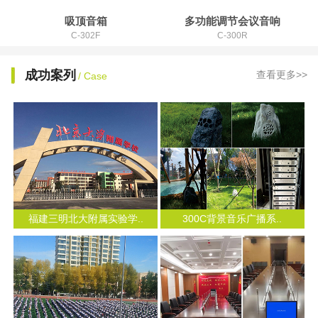
吸顶音箱
多功能调节会议音响
C-302F
C-300R
成功案列
查看更多>>
/ Case
福建三明北大附属实验学..
300C背景音乐广播系..