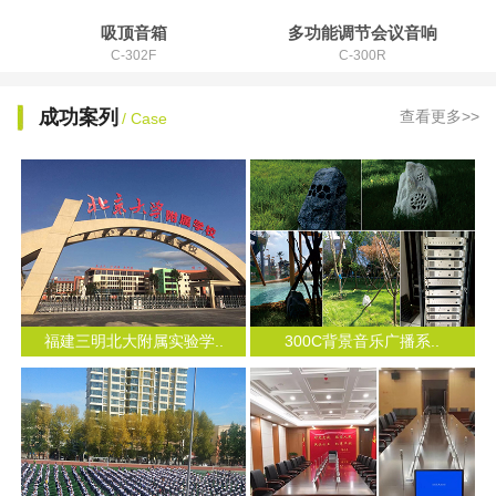
吸顶音箱
多功能调节会议音响
C-302F
C-300R
成功案列
查看更多>>
/ Case
福建三明北大附属实验学..
300C背景音乐广播系..