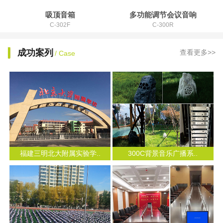
吸顶音箱
多功能调节会议音响
C-302F
C-300R
成功案列
查看更多>>
/ Case
福建三明北大附属实验学..
300C背景音乐广播系..